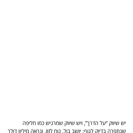
יש שיווק “על הדרך”, ויש שיווק שמרגיש כמו חליפה
שנתפרה בדיוק לגוף: יושב בול, נוח לזוז, ונראה מיליון דולר