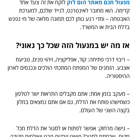
מנעול חכם מאתר הום לוק
לוקח את זה צעד אחד
קדימה. הוא מחובר לאינטרנט, לנייד שלכם, למערכת
האבטחה – ומדי רגע נותן לכם תמונה מלאה של מי נפגש
בדלת הבית או המשרד.
אז מה יש במנעול הזה שכל כך גאוני?
– ריבוי דרכי פתיחה: קוד, אפליקציה, זיהוי פנים, טביעת
אצבע. הזמנים של המפתח המתכתי הולכים ונכנסים לארון
ההיסטוריה.
– מעקב בזמן אמת: אתם מקבלים התראות ישר לטלפון
כשמישהו פותח את הדלת, גם אם אתם נמצאים במלון
בקצה השני של העולם.
– גישה מרחוק: אפשר לפתוח או לסגור את הדלת מכל
מקום. שכחתם לסגור? פשוט זורקים מבט ושולחים פקודה