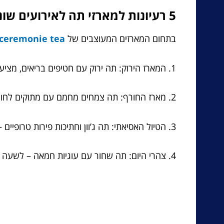
5 רעיונות למארזי תה לאירועים שונים
בתחום המארזים המעוצבים של
ceremonie tea – חליטות תה מיוחדות
1. המארז הירוק: תה ירוק עם חטיפים בריאים, מציע חוויה רעננה ובריאה.
2. מארז החורף: תה צמחים מחמם עם מתוקים לחורף, כמו שוקולד חם.
3. הטיול האסיאתי: תה ג’וון וחתיכות פירות טרופיים – נסיעה לחו"ל כנגד המתרחש.
4. צהרי היום: תה שחור עם עוגיות חמאה – לשעה של פינוק.