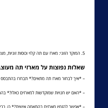
5. המוקד הזוגי: מארז עם תה קלוי וכוסות זוגיות, מצויד בברכות רומנטיות.
שאלות נפוצות על מארזי תה מעוצב
– *איך לבחור מארז תה מתאים?* תבחרו בהתבסס על
– *האם יש חנויות שמוקדשות למארזים כאלו?* בהח
– *אפשר להזמין מארזים בהתאמה אישית?* כן, רבי