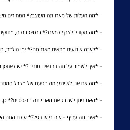
– *מה העלות של מארז תה מעוצב?* המחירים משתנ
– *מה מקובל לצרף למארז?* כרטיס ברכה, מתוקים א
– *לאיזה אירועים מתאים מארז תה?* ימי הולדת, חנוכ
– *איך לשמור על תה בתנאים טובים?* יש לאחסן חש
– *מה אם אני לא יודע מה הטעם של מקבל המתנה?
– *האם ניתן לשדרג את מארזי תה הבסיסיים?* כן, ע
– *איזה תה עדיף – אורגני או רגיל?* עולם התה האו