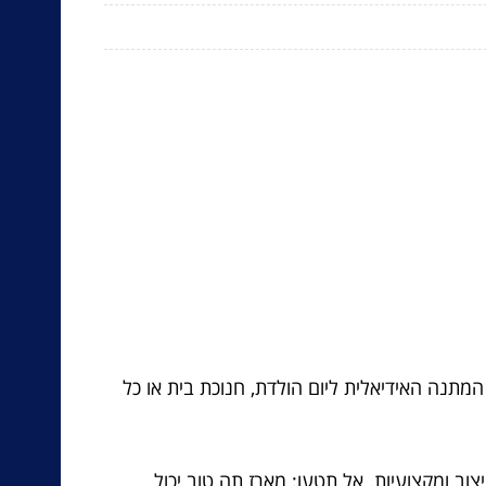
תנה האידיאלית ליום הולדת, חנוכת בית או כל
וב ומקצועיות. אל תטעו; מארז תה טוב יכול