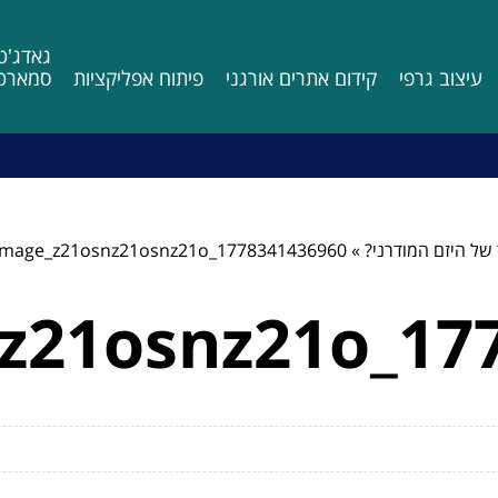
גאדג'ט
עיצוב גרפי
קידום אתרים אורגני
פיתוח אפליקציות
סמארטפ
של היזם המודרני?
»
Image_z21osnz21osnz21o_1778341436960
z21osnz21o_17