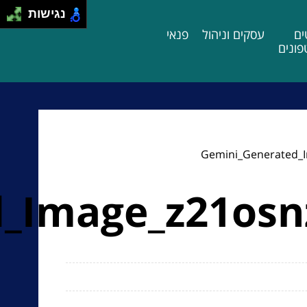
נגישות
ים
עסקים וניהול
פנאי
ונים
Gemini_Generated_
_Image_z21osn