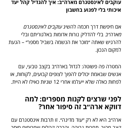
עוקבים לאינסטגרם מארה״ב: איך להגדיל קהל יעד
איכותי בלי לפגוע בחשבון
אם חיפשת דרך חכמה להשיג
עוקבים לאינסטגרם
מארה״ב
בלי להדליק נורות אדומות באלגוריתם ובלי
להרגיש שאתה ״מוכר את הנשמה בשביל מספר״ – הגעת
למקום הנכון.
המטרה פה פשוטה: לגדול בארה״ב בקצב טבעי, עם
אנשים שבאמת יכולים להפוך לצופים קבועים, לקוחות, או
לפחות כאלה שלא ייעלמו אחרי 12 שניות כאילו לא היית.
לפני שרצים לקנות מספרים: למה
דווקא ארה״ב זה סיפור אחר?
ארה״ב היא לא רק ״עוד מדינה״. זו תרבות אינסטגרם עם
קצב מהיר, תחרות גבוהה, והרבה קהלים שמריחים חוסר