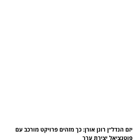
יזם הנדל״ן רונן אורן: כך מזהים פרויקט מורכב עם
פוטנציאל יצירת ערך