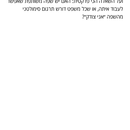
ועל השאלה הכי פרקטית: האם יש שפה משותפת שאפשר
לעבוד איתה, או שכל משפט דורש תרגום סימולטני
מהשפה ״אני צודק״?