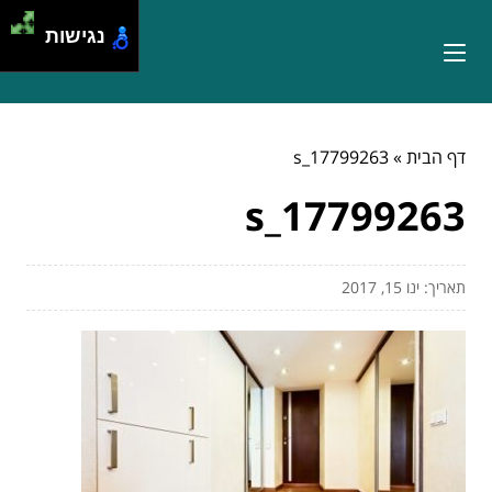
נגישות
דף הבית
»
17799263_s
17799263_s
תאריך: ינו 15, 2017